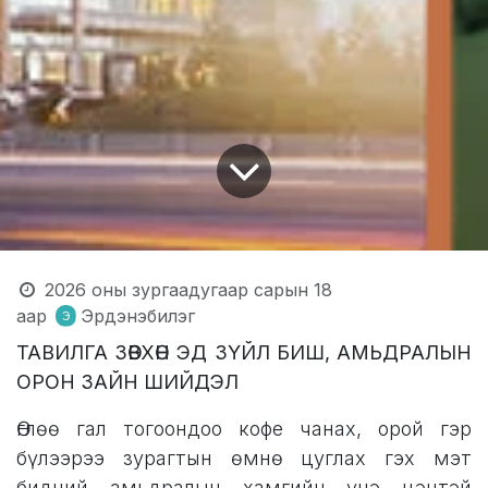
2026 оны зургаадугаар сарын 18
аар
Эрдэнэбилэг
ТАВИЛГА ЗӨВХӨН ЭД ЗҮЙЛ БИШ, АМЬДРАЛЫН
ОРОН ЗАЙН ШИЙДЭЛ
Өглөө гал тогоондоо кофе чанах, орой гэр
бүлээрээ зурагтын өмнө цуглах гэх мэт
бидний амьдралын хамгийн үнэ цэнтэй