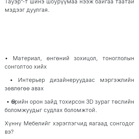
Тауэр”-т шинэ шоурүүмаа нээж байгаа таатай
мэдээг дуулгая.
• Материал, өнгөний зохицол, тоноглолын
сонголтоо хийх
• Интерьер дизайнеруудаас мэргэжлийн
зөвлөгөө авах
• Өөрийн орон зайд тохирсон 3D зураг төслийн
боломжуудыг судлах боломжтой.
Хүннү Мебелийг хэрэглэгчид яагаад сонгодог
вэ?