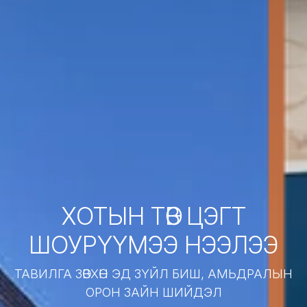
ХОТЫН ТӨВ ЦЭГТ
ШОУРҮҮМЭЭ НЭЭЛЭЭ
ТАВИЛГА ЗӨВХӨН ЭД ЗҮЙЛ БИШ, АМЬДРАЛЫН
ОРОН ЗАЙН ШИЙДЭЛ