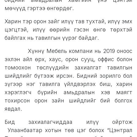
мөчүүд гэртээ өнгөрдөг.
Харин тэр орон зайг илүү тав тухтай, илүү эмх
цэгцтэй, илүү өөрийн гэсэн өнгө төрхтэй
байлгах нь тавилгын үүрэг байдаг.
Хүннү Мебель компани нь 2019 оноос
эхлэн айл өрх, хаус, орон сууц, оффис болон
томоохон төслүүдийн захиалгат тавилгын
шийдлийг бүтээж ирсэн. Бидний зорилго бол
зүгээр нэг тавилга үйлдвэрлэх биш, харин
хэрэглэгч бүрийн амьдралын хэв маягт
тохирсон орон зайн шийдлийг бий болгох
явдал.
Бид захиалагчиддаа илүү ойртож
Улаанбаатар хотын төв цэг болох “Цэнтрал