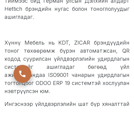
Тиймээс бид Герман улсын Дэлхийн алдарт
Hettich брэндийн нугас болон тоноглолуудыг
ашигладаг.
Хүннү Мебель нь KDT, ZICAR брэндүүдийн
тоног төхөөрөмж бүрэн автоматжсан, QR
кодод суурилсан үйлдвэрлэлийн удирдлагын
системийг ашигладаг бөгөөд үйл
ажиллагаандаа ISO9001 чанарын удирдлагын
тогтолцоог ODOO ERP 19 системтэй хослуулан
нэвтрүүлсэн юм.
Ингэснээр үйлдвэрлэлийн шат бүр хяналттай
болж, хүнээс шалтгаалах алдааг бууруулан
бүтээгдэхүүний чанарыг тогтвортой байлгах
боломж бүрддэг.