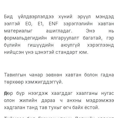
Бид үйлдвэрлэлдээ хүний эрүүл мэндэд
ээлтэй E0, E1, ENF зэрэглэлийн хавтан
материалыг ашигладаг. Энэ нь
формальдегидийн ялгаруулалт багатай, гэр
бүлийн гишүүдийн аюулгүй хэрэглээнд
нийцсэн үнэ цэнэтэй стандарт юм.
Тавилгын чанар зөвхөн хавтан болон гадна
төрхөөр хэмжигддэггүй.
Өдөр бүр нээгдэж хаагддаг хаалганы нугас
олон жилийн дараа ч анхны мэдрэмжээ
хадгалан танд тав тухыг өгч байх ёстой.