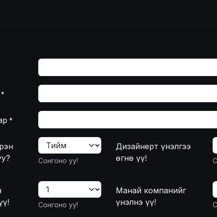
идний тухай
Зургийн цомог
Засвар
Тавилга захиалга
*
ар
*
үрэн
Дизайнерт үнэлгээ
уу?
өгнө үү!
Сонгоно уу!
С
н
Манай компанийг
үү!
үнэлнэ үү!
Сонгоно уу!
С