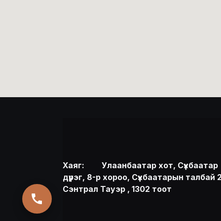
Хаяг:
​Улаанбаатар хот, Сүхбаатар
дүүрэг, 8-р хороо, Сүхбаатарын талбай 2
Сэнтрал Тауэр , 1302 тоот