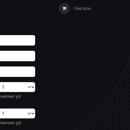
ын дуудлага
Түгээмэл асуулт
Мэдээлэл
Санал хүсэлт/АКТ
Нэвтрэх
онгоно уу!
онгоно уу!