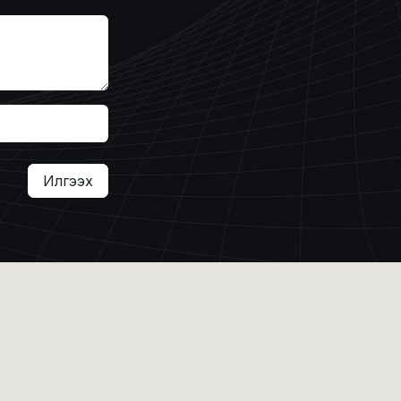
Илгээх