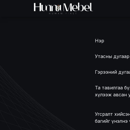
Skip to Content
Нүүр хуудас
Б
Нэр
Утасны дугаар
Гэрээний дуга
Та тавилгаа б
хүлээж авсан 
Угсралт хийсэ
багийг үнэлнэ 