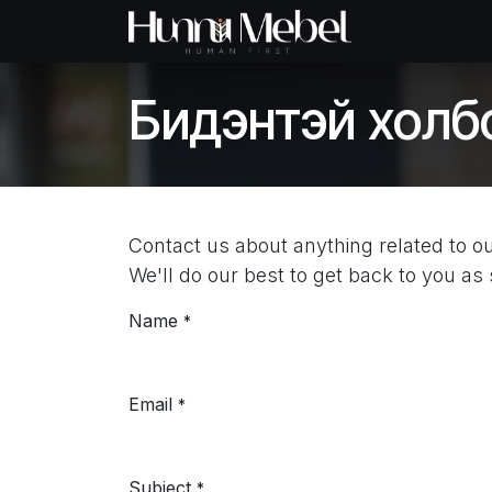
Skip to Content
Нүүр хуудас
Б
Бидэнтэй холб
Contact us about anything related to o
We'll do our best to get back to you as
Name
*
Email
*
Subject
*