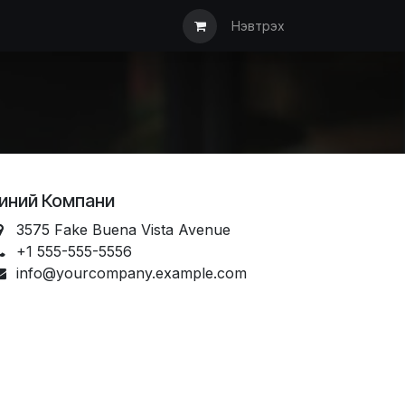
ын дуудлага
Түгээмэл асуулт
Мэдээлэл
Санал хүсэлт/АКТ
Нэвтрэх
иний Компани
3575 Fake Buena Vista Avenue
+1 555-555-5556
info@yourcompany.example.com