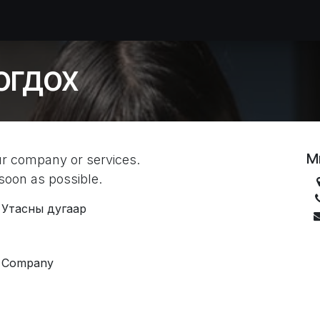
идний тухай
Зургийн цомог
Засвар
Тавилга захиалга
огдох
М
ur company or services.
 soon as possible.
Утасны дугаар
Company