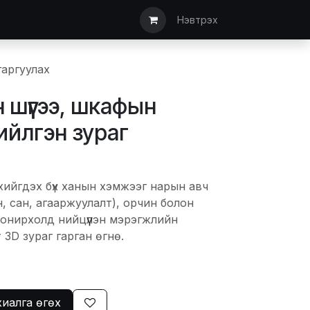
ын дуудлага
Түгээмэл асуулт
Мэдээлэл
Санал хүсэлт/АКТ
Нэвтрэх
гаргуулах
н шүүгээ, шкафын
ийлгэн зураг
хийгдэх бүх ханын хэмжээг нарын авч
н, сан, агааржуулалт), орчин болон
сонирхолд нийцүүлэн мэрэгжлийн
3D зураг гарган өгнө.
иалга өгөх