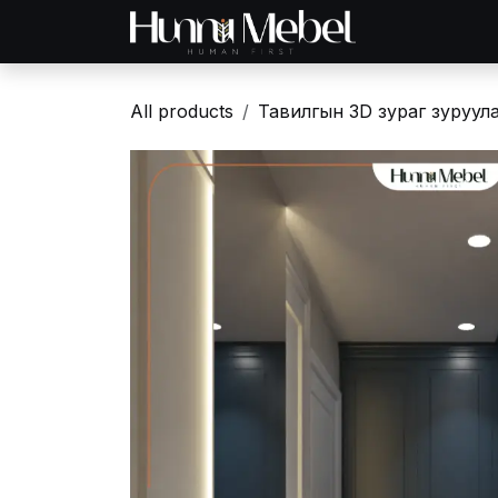
Skip to Content
Нүүр хуудас
Б
All products
Тавилгын 3D зураг зуруул