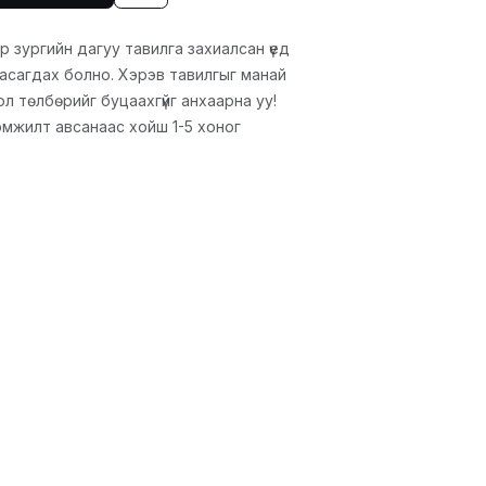
р зургийн дагуу тавилга захиалсан үед
 хасагдах болно. Хэрэв тавилгыг манай
ол төлбөрийг буцаахгүйг анхаарна уу!
эмжилт авсанаас хойш 1-5 хоног