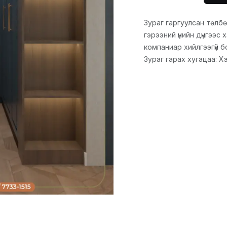
Зураг гаргуулсан төлбө
гэрээний үнийн дүнгээс
компаниар хийлгээгүй б
Зураг гарах хугацаа: Х