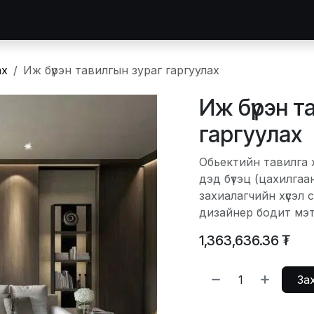
идний тухай
Зургийн цомог
Засвар
Тавилга захиалга
ах
Иж бүрэн тавилгын зураг гаргуулах
Иж бүрэн т
гаргуулах
Обьектийн тавилга 
дэд бүтэц (цахилгаа
захиалагчийн хүсэл 
дизайнер бодит мэт 
1,363,636.36
₮
Зах