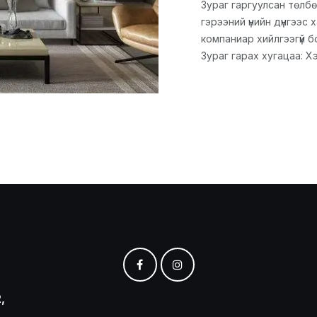
Зураг гаргуулсан төлбө
гэрээний үнийн дүнгээс
компаниар хийлгээгүй б
Зураг гарах хугацаа: Х
,