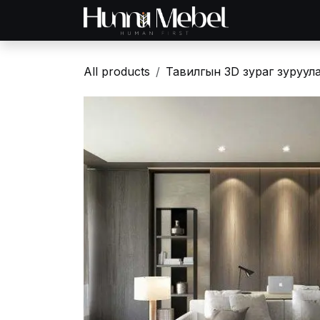
Skip to Content
Нүүр хуудас
Б
All products
Тавилгын 3D зураг зуруул