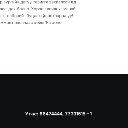
р зургийн дагуу тавилга захиалсан үед
 хасагдах болно. Хэрэв тавилгыг манай
ол төлбөрийг буцаахгүйг анхаарна уу!
эмжилт авсанаас хойш 1-5 хоног
Утас: 88474444, 77331515 – 1