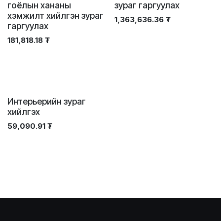
гоёлын хананы
зураг гаргуулах
хэмжилт хийлгэн зураг
1,363,636.36
₮
гаргуулах
181,818.18
₮
Интерьерийн зураг
хийлгэх
59,090.91
₮