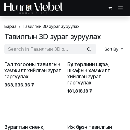
Skip to Content
Бараа
Тавилгын 3D зураг зуруулах
Тавилгын 3D зураг зуруулах
Sort By
Гал тогооны тавилгын
Бүх төрлийн шүүгээ,
хэмжилт хийлгэн зураг
шкафын хэмжилт
гаргуулах
хийлгэн зураг
гаргуулах
363,636.36
₮
181,818.18
₮
Зурагтын сненк,
Иж бүрэн тавилгын