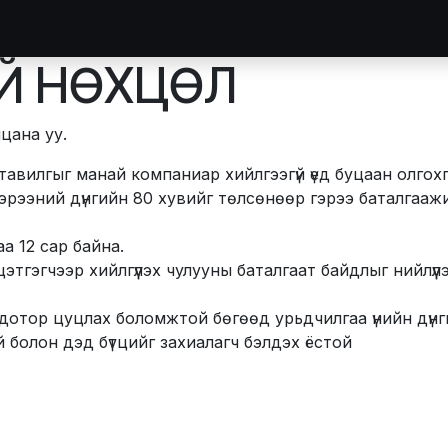
идний тухай
Зургийн цомог
Засвар
Тавилга захиалга
Й НӨХЦӨЛ
цана уу.
авилгыг манай компаниар хийлгээгүй үед буцаан олгохг
эрээний дүнгийн 80 хувийг төлсөнөөр гэрээ баталгаажи
аа 12 сар байна.
этгэгчээр хийлгүүлэх чулууны баталгаат байдлыг нийлүү
дотор цуцлах боломжтой бөгөөд урьдчилгаа үнийн дүнг
ай болон дэд бүтцийг захиалагч бэлдэх ёстой