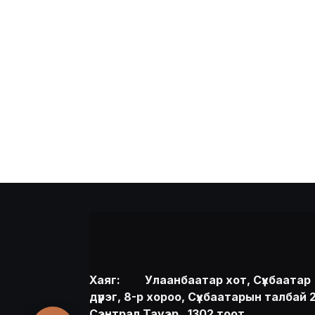
Хаяг:
​Улаанбаатар хот, Сүхбаатар
дүүрэг, 8-р хороо, Сүхбаатарын талбай 2
Сэнтрал Тауэр , 1302 тоот