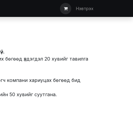
ын дуудлага
Түгээмэл асуулт
Мэдээлэл
Санал хүсэлт/АКТ
Нэвтрэх
үй.
х бөгөөд үлдэгдэл 20 хувийг тавилга
лэгч компани хариуцах бөгөөд бид
ийн 50 хувийг суутгана.