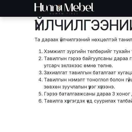
Skip to Content
Нүүр хуудас
Б
ҮЙЛЧИЛГЭЭНИ
Та дараах үйлчилгээний нөхцөлтэй танил
Хэмжилт зургийн төлбөрийг тухайн т
Тавилгын гэрээ байгуулсаны дараа г
угсарч эхлэхээс өмнө төлнө.
Захиалгат тавилгын баталгаат хугац
Тавилгын нэмэлт тоноглол болон гүйц
зөвхөн зуучлалын үүрэг хүлээнэ.
Гэрээ баталгаажсаны дараа 3 хоног 
Тавилга хүргэгдэх үед суурилах талб