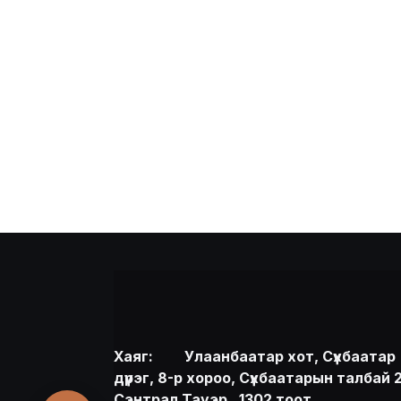
Хаяг:
​Улаанбаатар хот, Сүхбаатар
дүүрэг, 8-р хороо, Сүхбаатарын талбай 2
Сэнтрал Тауэр , 1302 тоот