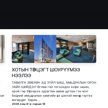
идний тухай
Зургийн цомог
Засвар
Тавилга захиалга
ХОТЫН ТӨВ ЦЭГТ ШОУРҮҮМЭЭ
НЭЭЛЭЭ
х
ТАВИЛГА ЗӨВХӨН ЭД ЗҮЙЛ БИШ, АМЬДРАЛЫН ОРОН
ЗАЙН ШИЙДЭЛ Өглөө гал тогоондоо кофе чанах,
орой гэр бүлээрээ зурагтын өмнө цуглах гэх мэт
раг
бидний амьдралын хамгийн үнэ цэнтэй мөчүүд гэртээ
өнгөрдөг. Харин ...
2026 оны 6-р сарын 18