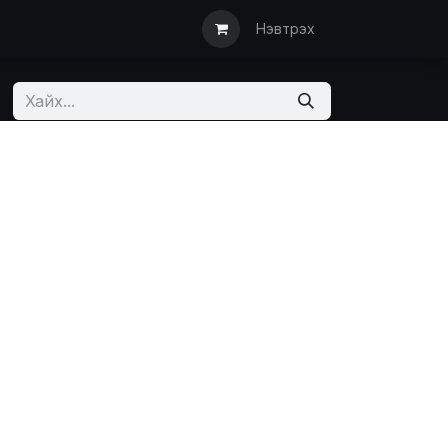
ын дуудлага
Түгээмэл асуулт
Мэдээлэл
Санал хүсэлт/АКТ
Нэвтрэх