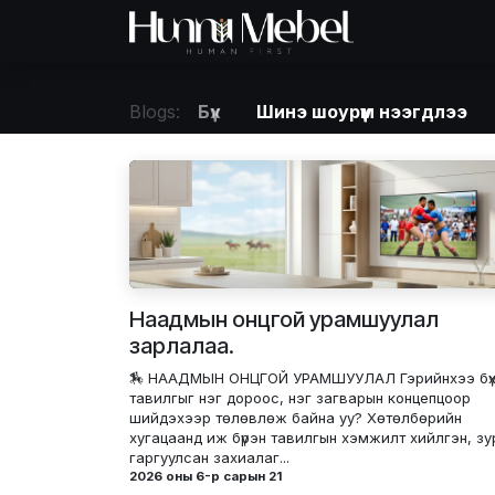
Skip to Content
Нүүр хуудас
Б
Blogs:
Бүх
Шинэ шоурүүм нээгдлээ
Наадмын онцгой урамшуулал
зарлалаа.
🏇 НААДМЫН ОНЦГОЙ УРАМШУУЛАЛ ​Гэрийнхээ бү
тавилгыг нэг дороос, нэг загварын концепцоор
шийдэхээр төлөвлөж байна уу? ​Хөтөлбөрийн
хугацаанд иж бүрэн тавилгын хэмжилт хийлгэн, зу
гаргуулсан захиалаг...
2026 оны 6-р сарын 21