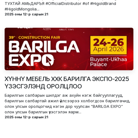
ТУХТАЙ АМЬДАРЪЯ #OfficialDistributor #of #HigoldBrand
#HigoldMongolia...
2025 оны 12-р сарын 21
ХҮННҮ МЕБЕЛЬ ХХК БАРИЛГА ЭКСПО-2025
ҮЗЭСГЭЛЭНД ОРОЛЦЛОО
Барилгын салбарын шилдэг аж ахуйн нэгж байгууллагууд,
барилгын салбартай ажил үйлсээрээ холбогдсон барилгачид,
олон улсын оролцогчид нэгэн дор чуулсан “BARILGA EXPO”
олон улсын барилгын үзэсгэлэн яарм...
2025 оны 12-р сарын 21