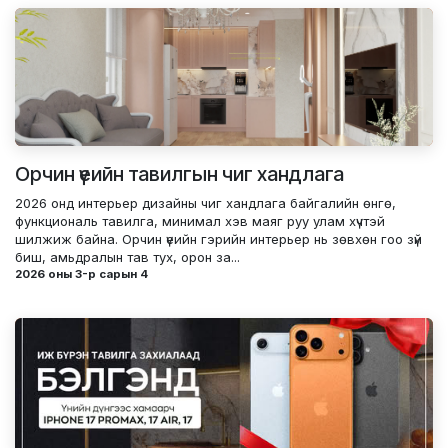
Орчин үеийн тавилгын чиг хандлага
2026 онд интерьер дизайны чиг хандлага байгалийн өнгө,
функциональ тавилга, минимал хэв маяг руу улам хүчтэй
шилжиж байна. Орчин үеийн гэрийн интерьер нь зөвхөн гоо зүй
биш, амьдралын тав тух, орон за...
2026 оны 3-р сарын 4