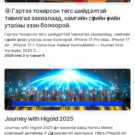
🤩 Гэртээ тохирсон төгс шийдэлтэй
тавилгаа захиалаад, хамгийн сүүлийн үеийн
утасны эзэн болоорой.
Гэртээ тохирсон төгс шийдэлтэй тавилгаа захиалаад, хамгийн
сүүлийн үеийн утасны эзэн болоорой. iPhone 17 Pro Max, iPhone 17
Air , iPhone 17-г бэлэглэж байна! HunnuMebel — Human First
Хугацаа: 2025.11....
2026 оны 2-р сарын 6
Journey with Higold 2025
Journey with Higold 2025 үйл ажиллагаанд Hunnu Mebel
компаний дизайнер Р.Дүүрэнжаргал оролцлоо. https://higold.mn