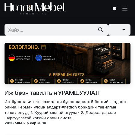
Skip to Content
Иж бүрэн тавилгын УРАМШУУЛАЛ
Иж бүрэн тавилгын захиалагч бүртээ дараах 5 бэлгийг задалж
байна. Герман улсын алдарт #hettich брэндийн тавилгын
тоноглолууд: 1. Хуурай хүнсний агуулах 2. Дээрээ давхар
шургуулгатай хогийн савны систе...
2026 оны 5-р сарын 10