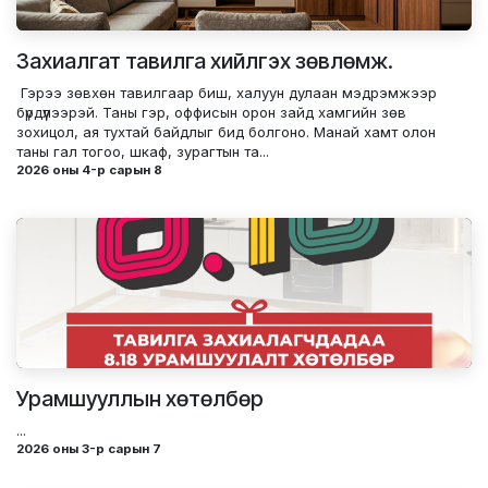
Захиалгат тавилга хийлгэх зөвлөмж.
​ Гэрээ зөвхөн тавилгаар биш, халуун дулаан мэдрэмжээр
бүрдүүлээрэй.​ Таны гэр, оффисын орон зайд хамгийн зөв
зохицол, ая тухтай байдлыг бид болгоно.​ Манай хамт олон
таны гал тогоо, шкаф, зурагтын та...
2026 оны 4-р сарын 8
Урамшууллын хөтөлбөр
...
2026 оны 3-р сарын 7