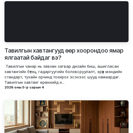
Тавилгын хавтангууд өөр хоорондоо ямар
ялгаатай байдаг вэ?
​ ​Тавилгын чанар нь зөвхөн загвар дизайн биш, ашигласан
хавтангийн бүтэц, гадаргуугийн боловсруулалт, эрүүл мэндийн
стандарт, тухайн орчинд тохирох эсэхээс шууд хамаардаг.
Тавилгын хавтанг ерөнхийд н...
2026 оны 5-р сарын 4