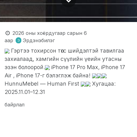
2026 оны хоёрдугаар сарын 6
аар
Эрдэнэбилэг
Гэртээ тохирсон төгс шийдэлтэй тавилгаа
захиалаад, хамгийн сүүлийн үеийн утасны
эзэн болоорой.
iPhone 17 Pro Max, iPhone 17
Air , iPhone 17-г бэлэглэж байна!
HunnuMebel — Human First
Хугацаа:
2025.11.01–12.31
байрлал