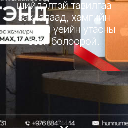
шийдэлтэй тавилгаа
захиалаад, хамгийн
сүүлийн үеийн утасны
эзэн болоорой.